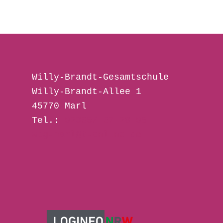
Willy-Brandt-Gesamtschule 
Willy-Brandt-Allee 1
45770 Marl
Tel.: 
02365/ 57 28 00
wbg-marl@t-online.de