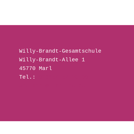
dfgfd
Willy-Brandt-Gesamtschule 
Willy-Brandt-Allee 1
45770 Marl
Tel.: 
02365/ 57 28 00
wbg-marl@t-online.de