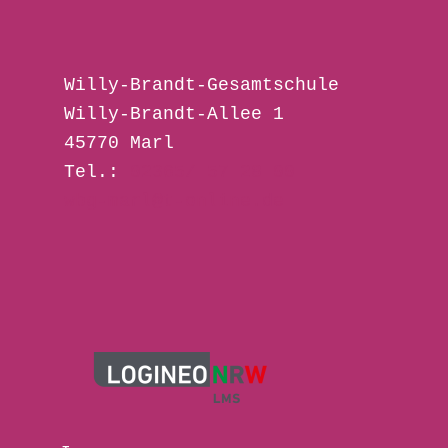
Willy-Brandt-Gesamtschule 
Willy-Brandt-Allee 1
45770 Marl
Tel.: 
02365/ 57 28 00
wbg-marl@t-online.de