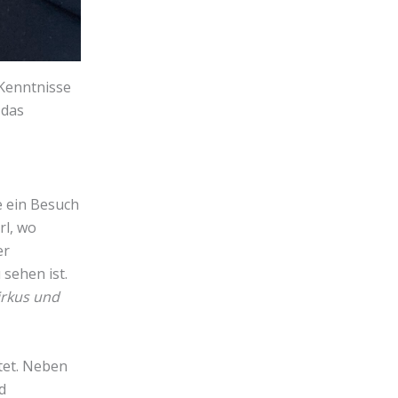
 Kenntnisse
 das
e ein Besuch
l, wo
er
sehen ist.
irkus und
tet. Neben
d