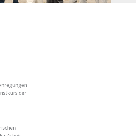
t Anregungen
nstkurs der
rischen
der Arbeit