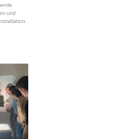
nende
hen und
stallation.