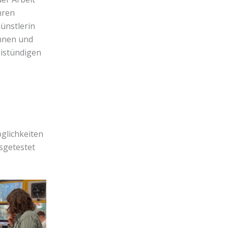
hren
ünstlerin
nnen und
eistündigen
glichkeiten
usgetestet