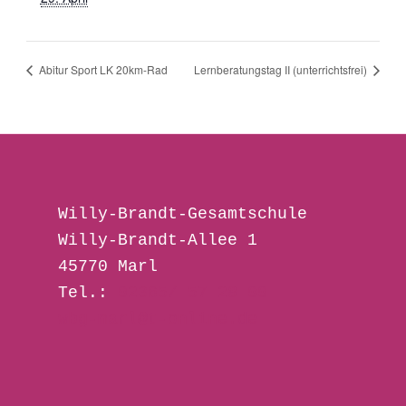
Abitur Sport LK 20km-Rad
Lernberatungstag II (unterrichtsfrei)
Willy-Brandt-Gesamtschule 
Willy-Brandt-Allee 1
45770 Marl
Tel.: 
02365/ 57 28 00
wbg-marl@t-online.de