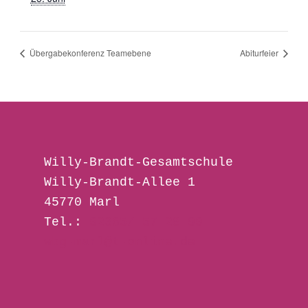
Übergabekonferenz Teamebene
Abiturfeier
Willy-Brandt-Gesamtschule 
Willy-Brandt-Allee 1
45770 Marl
Tel.: 
02365/ 57 28 00
wbg-marl@t-online.de